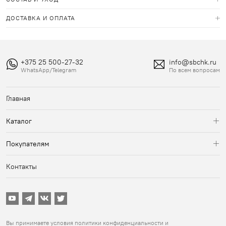
ДОСТАВКА И ОПЛАТА
+375 25 500-27-32
info@sbchk.ru
WhatsApp/Telegram
По всем вопросам
Главная
Главная
Каталог
СБЧК
Покупателям
Аксессуары
Доставка и оплата
Контакты
Возврат и обмен
Уход за одеждой
Контакты
Вы принимаете условия
политики конфиденциальности
и